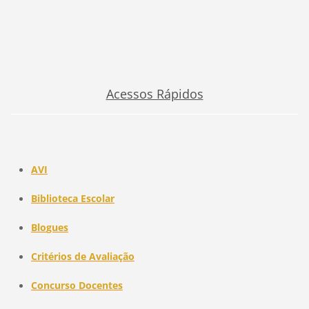
Acessos Rápidos
A
V
I
Biblio
teca Escolar
Blo
gues
Critéri
os de Avaliação
Concurso Docentes